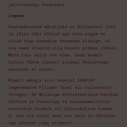
jalutuskäigu kaugusele.
Legend
:
Suurepäraseid mängijaid on Atalantast ikka
ja jälle läbi käinud aga kuna pigem on
olnud tegu keskmise tasemega klubiga, ei
ole need staarid siia kauaks pidama jäänud.
Mina toon välja ühe nime, keda enamik
Calcio fänne ilmselt kuidagi Atalantaga
seostada ei oskaks.
Nimelt mängis siin hooajal 1996/97
legendaarne Filippo “pool elu suluseisus”
Inzaghi! AC Milaniga kõikvõimalikud karikad
võitnud ja Itaaliaga ka maailmameistriks
kroonitud ründaja oli klassikaline number
9, kes oli alati seal kus vaja ja tähistas
iga väravat nagu viimast!