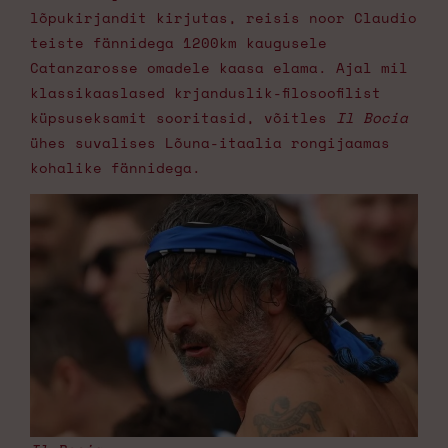
lõpukirjandit kirjutas, reisis noor Claudio
teiste fännidega 1200km kaugusele
Catanzarosse omadele kaasa elama. Ajal mil
klassikaaslased krjanduslik-filosoofilist
küpsuseksamit sooritasid, võitles
Il Bocia
ühes suvalises Lõuna-itaalia rongijaamas
kohalike fännidega.