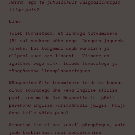
Härra, ega te juhuslikult Jalgpallihaigla
liige pole?
Linn
:
Tuleb tunnistada, et linnaga tutvumiseks
jäi mul seekord vähe aega. Bergamo jaguneb
kaheks, kus kõrgemal asub vanalinn ja
allpool uuem osa linnast. Viimane on
igatahes väga šikk, laiade tänavatega ja
tänapäevase linnaplaneeringuga.
Mängueelse õlle tegemiseks leidsime kaasas
olnud sõpradega ühe kena Inglise stiilis
pubi, kus muide üks Newcastle-ist pärit
perekond Inglise karikafinaali jälgis. Palju
õnne teile võidu puhul!
Staadion ise ei asu kuskil pärapõrgus, vaid
jääb kesklinnast napi pooletunnise