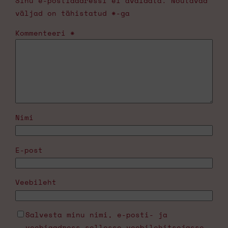
Sinu e-postiaadressi ei avaldata.
Nõutavad
väljad on tähistatud
*
-ga
Kommenteeri
*
Nimi
E-post
Veebileht
Salvesta minu nimi, e-posti- ja
veebiaadress sellesse veebilehitsejasse