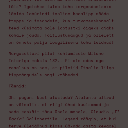
täis? Igatahes tuleb keha kergendamiseks
läbida labürindi taoline kadalipp mööda
treppe ja tasandeid, kus turvameeskonnalt
teed küsimata pole lootustki õigeks ajaks
kohale jõuda. Toitlustusaugud ja õllelett
on õnneks palju loogilisema koha leidnud!
Nurgasektori pilet kohtumisele Milano
Interiga maksis 132.- Ei ole odav aga
reaalsus on see, et piletid Itaalia liiga
tippmängudele ongi krõbedad.
Fännid
:
Oh, pagan, kust alustada? Atalanta ultrad
on võimalik, et riigi ühed kuulsamad ja
seda eeskätt tänu ühele mehele, Claudio
„Il
Bocia“
Galimbertile. Legend räägib, et kui
terve ülejäänud klass 88-nda aasta kevadel