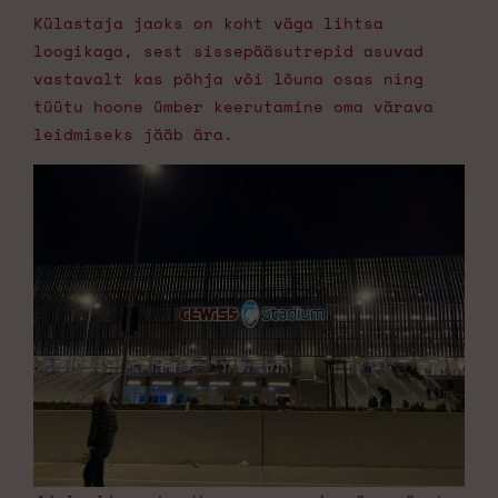
Külastaja jaoks on koht väga lihtsa
loogikaga, sest sissepääsutrepid asuvad
vastavalt kas põhja või lõuna osas ning
tüütu hoone ümber keerutamine oma värava
leidmiseks jääb ära.