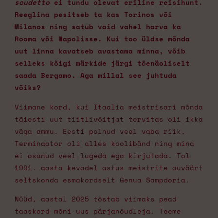
scudetto
ei tundu olevat eriline reisihunt.
Reeglina pesitseb ta kas Torinos või
Milanos ning satub vaid vahel harva ka
Rooma või Napolisse. Kui too üldse mõnda
uut linna kavatseb avastama minna, võib
selleks kõigi märkide järgi tõenäoliselt
saada Bergamo. Aga millal see juhtuda
võiks?
Viimane kord, kui Itaalia meistrisari mõnda
täiesti uut tiitlivõitjat tervitas oli ikka
väga ammu. Eesti polnud veel vaba riik,
Terminaator oli alles koolibänd ning mina
ei osanud veel lugeda ega kirjutada. Tol
1991. aasta kevadel astus meistrite auväärt
seltskonda esmakordselt Genua Sampdoria.
Nüüd, aastal 2025 tõstab viimaks pead
taaskord mõni uus pärjanõudleja. Teeme