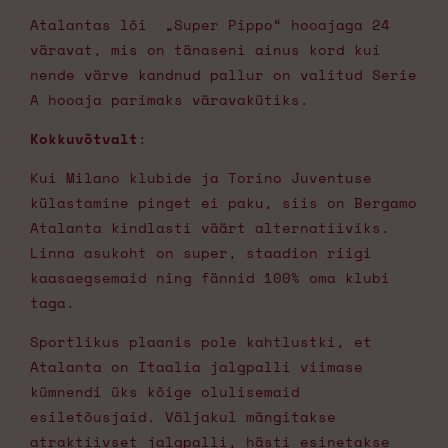
Atalantas lõi „Super Pippo“ hooajaga 24
väravat, mis on tänaseni ainus kord kui
nende värve kandnud pallur on valitud Serie
A hooaja parimaks väravakütiks.
Kokkuvõtvalt
:
Kui Milano klubide ja Torino Juventuse
külastamine pinget ei paku, siis on Bergamo
Atalanta kindlasti väärt alternatiiviks.
Linna asukoht on super, staadion riigi
kaasaegsemaid ning fännid 100% oma klubi
taga.
Sportlikus plaanis pole kahtlustki, et
Atalanta on Itaalia jalgpalli viimase
kümnendi üks kõige olulisemaid
esiletõusjaid. Väljakul mängitakse
atraktiivset jalgpalli, hästi esinetakse