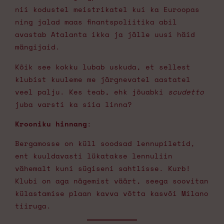
nii kodustel meistrikatel kui ka Euroopas
ning jalad maas finantspoliitika abil
avastab Atalanta ikka ja jälle uusi häid
mängijaid.
Kõik see kokku lubab uskuda, et sellest
klubist kuuleme me järgnevatel aastatel
veel palju. Kes teab, ehk jõuabki
scudetto
juba varsti ka siia linna?
Krooniku hinnang
:
Bergamosse on küll soodsad lennupiletid,
ent kuuldavasti lükatakse lennuliin
vähemalt kuni sügiseni sahtlisse. Kurb!
Klubi on aga nägemist väärt, seega soovitan
külastamise plaan kavva võtta kasvõi Milano
tiiruga.