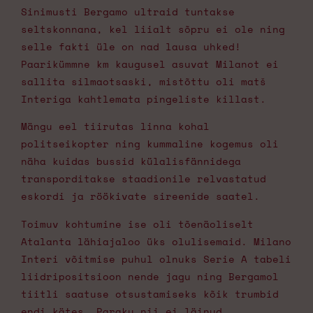
Sinimusti Bergamo ultraid tuntakse
seltskonnana, kel liialt sõpru ei ole ning
selle fakti üle on nad lausa uhked!
Paarikümmne km kaugusel asuvat Milanot ei
sallita silmaotsaski, mistõttu oli matš
Interiga kahtlemata pingeliste killast.
Mängu eel tiirutas linna kohal
politseikopter ning kummaline kogemus oli
näha kuidas bussid külalisfännidega
transporditakse staadionile relvastatud
eskordi ja röökivate sireenide saatel.
Toimuv kohtumine ise oli tõenäoliselt
Atalanta lähiajaloo üks olulisemaid. Milano
Interi võitmise puhul olnuks Serie A tabeli
liidripositsioon nende jagu ning Bergamol
tiitli saatuse otsustamiseks kõik trumbid
endi kätes. Paraku nii ei läinud.