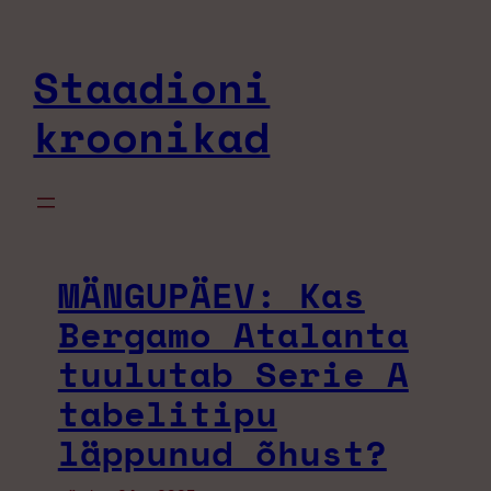
Liigu
sisu
Staadioni
juurde
kroonikad
MÄNGUPÄEV: Kas
Bergamo Atalanta
tuulutab Serie A
tabelitipu
läppunud õhust?