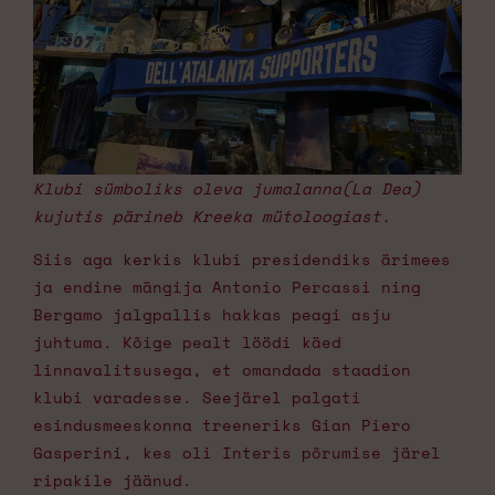
Klubi sümboliks oleva jumalanna(La Dea)
kujutis pärineb Kreeka mütoloogiast.
Siis aga kerkis klubi presidendiks ärimees
ja endine mängija Antonio Percassi ning
Bergamo jalgpallis hakkas peagi asju
juhtuma. Kõige pealt löödi käed
linnavalitsusega, et omandada staadion
klubi varadesse. Seejärel palgati
esindusmeeskonna treeneriks Gian Piero
Gasperini, kes oli Interis põrumise järel
ripakile jäänud.