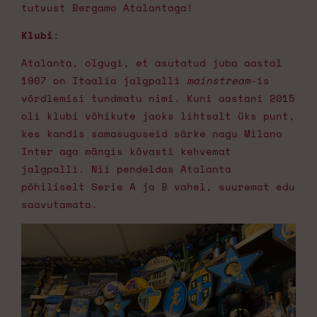
tutvust Bergamo Atalantaga!
Klubi
:
Atalanta, olgugi, et asutatud juba aastal
1907 on Itaalia jalgpalli
mainstream
-is
võrdlemisi tundmatu nimi. Kuni aastani 2015
oli klubi võhikute jaoks lihtsalt üks punt,
kes kandis samasuguseid särke nagu Milano
Inter aga mängis kõvasti kehvemat
jalgpalli. Nii pendeldas Atalanta
põhiliselt Serie A ja B vahel, suuremat edu
saavutamata.