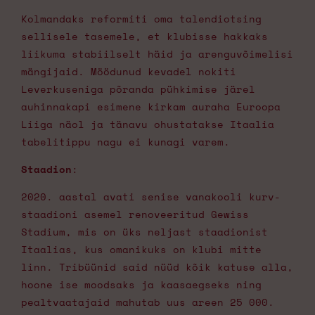
Kolmandaks reformiti oma talendiotsing
sellisele tasemele, et klubisse hakkaks
liikuma stabiilselt häid ja arenguvõimelisi
mängijaid. Möödunud kevadel nokiti
Leverkuseniga põranda pühkimise järel
auhinnakapi esimene kirkam auraha Euroopa
Liiga näol ja tänavu ohustatakse Itaalia
tabelitippu nagu ei kunagi varem.
Staadion
:
2020. aastal avati senise vanakooli kurv-
staadioni asemel renoveeritud Gewiss
Stadium, mis on üks neljast staadionist
Itaalias, kus omanikuks on klubi mitte
linn. Tribüünid said nüüd kõik katuse alla,
hoone ise moodsaks ja kaasaegseks ning
pealtvaatajaid mahutab uus areen 25 000.