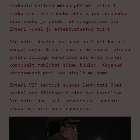
lükkasid sellega mängu põhimõtteliselt
lukku ära. Kui tahaks näha asjas vandenõud,
siis võiks ju öelda, et mänguseisak oli
Interi kaval ja ettekavatsetud trikk!
Atalanta fännide kuuma natuuri oli ka sel
mängul näha. Minust paar rida eemal istunud
Interi salliga vanahärra sai enda suunas
korduvalt mahlakat sõimu kuulda. Kogenud
härrasmeest pani see ainult muigama.
Interi VIP sektori suunas lennutati ühel
hetkel aga õlletopsid ning üks keevaline
Atalanta fänn tuli turvameestel suunata
staadioni sisemusse rahunema.