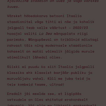
Ajalooline staadion on uues ja väga värskes
kuues
.
Värsket hõbedakarva betooni Itaalia
staadionitel väga tihti ei näe ja kohalik
jalgpall teab selle väärtust – 2022/23
hooajal valiti
La Dea
mänguplats riigi
parimaks. Mängupäeval on tribüünid mõistagi
rahvast täis ning modernsele staadionile
kohaselt on matši võimalik jälgida murule
võimalikult lähedal olles.
Siiski ei puudu ka siit Itaalia jalgpalli
klassika ehk klaasist barjäär publiku ja
muruväljaku vahel. Küll me juba teid ja
teie kombeid teame, ultrad!
Eredalt jäi meelde see, et ligipääs
vetsudele on üles ehitatud erakordselt
jaburalt. Või olin ma lihtsalt erakordselt