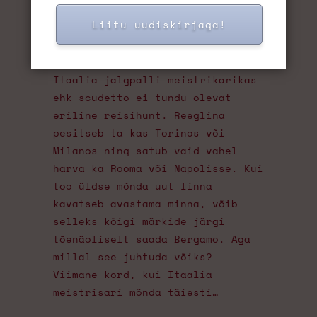
õhust?
Liitu uudiskirjaga!
märts 24, 2025
Välismaa
Itaalia jalgpalli meistrikarikas
ehk scudetto ei tundu olevat
eriline reisihunt. Reeglina
pesitseb ta kas Torinos või
Milanos ning satub vaid vahel
harva ka Rooma või Napolisse. Kui
too üldse mõnda uut linna
kavatseb avastama minna, võib
selleks kõigi märkide järgi
tõenäoliselt saada Bergamo. Aga
millal see juhtuda võiks?
Viimane kord, kui Itaalia
meistrisari mõnda täiesti…