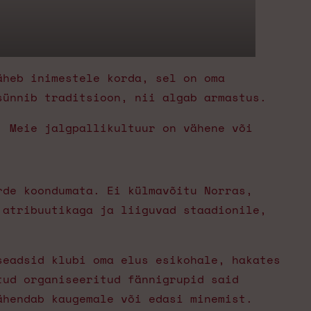
äheb inimestele korda, sel on oma
sünnib traditsioon, nii algab armastus.
. Meie jalgpallikultuur on vähene või
rde koondumata. Ei külmavõitu Norras,
 atribuutikaga ja liiguvad staadionile,
seadsid klubi oma elus esikohale, hakates
tud organiseeritud fännigrupid said
ähendab kaugemale või edasi minemist.