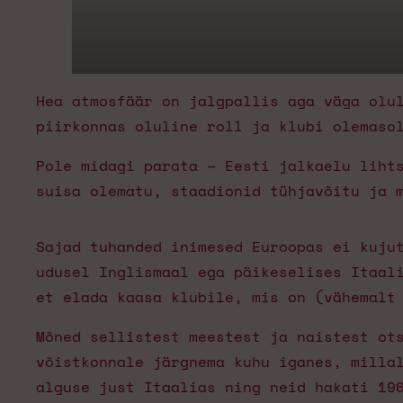
Hea atmosfäär on jalgpallis aga väga olu
piirkonnas oluline roll ja klubi olemaso
Pole midagi parata – Eesti jalkaelu liht
suisa olematu, staadionid tühjavõitu ja 
Sajad tuhanded inimesed Euroopas ei kuju
udusel Inglismaal ega päikeselises Itaal
et elada kaasa klubile, mis on (vähemalt
Mõned sellistest meestest ja naistest ot
võistkonnale järgnema kuhu iganes, milla
alguse just Itaalias ning neid hakati 19