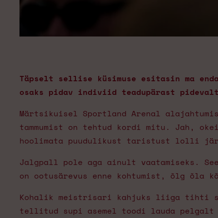
Täpselt sellise küsimuse esitasin ma end
osaks pidav indiviid teadupärast pideval
Märtsikuisel Sportland Arenal alajahtumis
tammumist on tehtud kordi mitu. Jah, oke
hoolimata puudulikust taristust lolli jä
Jalgpall pole aga ainult vaatamiseks. Se
on ootusärevus enne kohtumist, õlg õla k
Kohalik meistrisari kahjuks liiga tihti 
tellitud supi asemel toodi lauda pelgalt