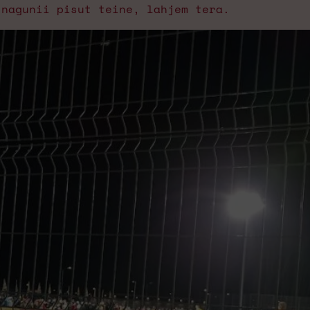
 nagunii pisut teine, lahjem tera.