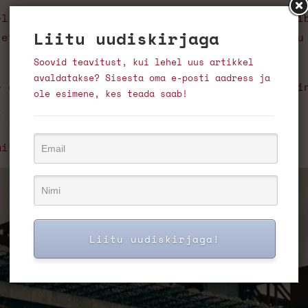
el on kombeks koguneda staadioni otsmisel tri
Liitu uudiskirjaga
seta ei kujuta keegi enam head jalgpallimängu
Soovid teavitust, kui lehel uus artikkel
avaldatakse? Sisesta oma e-posti aadress ja
e on tutvustada seda elu, mida eelnimetatud i
ole esimene, kes teada saab!
” jalkariiki?
mitte fännikultuuri sünnimaale?
Liitu uudiskirjaga!