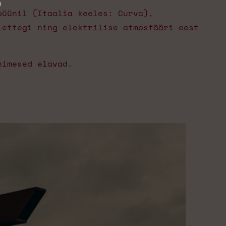
büünil (Itaalia keeles: Curva),
 ettegi ning elektrilise atmosfääri eest
nimesed elavad.