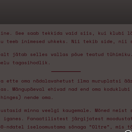
line. See saab tekkida vaid siis, kui klubi l
lu teeb inimesed uhkeks. Nii tekib side, nii 
salt jätab selles vallas põue teatud tühimiku
melu tagasihodlik.
ta ette oma nädalavahetust ilma muruplatsi ää
ias. Mängupäeval ehivad nad end oma koduklubi
 hinges) nende oma.
sustasid minna veelgi kaugemale. Mõned neist 
l iganes. Fanaatilistest järgijatest moodusta
60-ndatel iseloomustama sõnaga “Oltre”, mis t