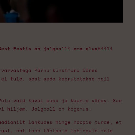
Sest Eestis on jalgpalli oma elustiili
 varvastega Pärnu kunstmuru ääres
 ei tule, sest seda keerutatakse meil
Pole vaid kaval pass ja kaunis värav. See
vi hiljem. Jalgpall on kogemus.
aadionilt lahkudes hinge hoopis tunde, et
tust, ent toob tähtsaid lahinguid meie