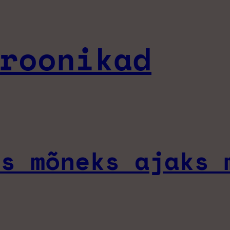
roonikad
ks mõneks ajaks 