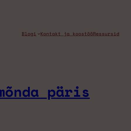
Blogi
Kontakt ja koostöö
Ressursid
mõnda päris