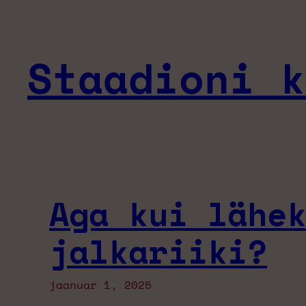
Liigu
sisu
juurde
Staadioni k
Aga kui lähe
jalkariiki?
jaanuar 1, 2025