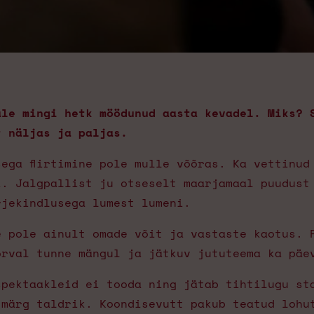
ale mingi hetk möödunud aasta kevadel. Miks? 
t näljas ja paljas.
ega flirtimine pole mulle võõras. Ka vettinud
i. Jalgpallist ju otseselt maarjamaal puudust
rjekindlusega lumest lumeni.
e pole ainult omade võit ja vastaste kaotus. 
õrval tunne mängul ja jätkuv jututeema ka päe
spektaakleid ei tooda ning jätab tihtilugu st
 märg taldrik. Koondisevutt pakub teatud lohu