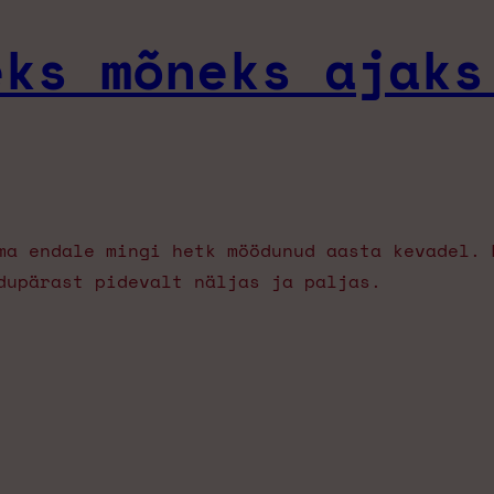
eks mõneks ajaks
ma endale mingi hetk möödunud aasta kevadel. 
dupärast pidevalt näljas ja paljas.