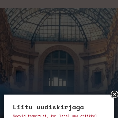
Liitu uudiskirjaga
Soovid teavitust, kui lehel uus artikkel