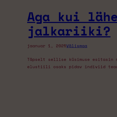
Aga kui läh
jalkariiki?
jaanuar 1, 2025
Välismaa
Täpselt sellise küsimuse esitasin 
elustiili osaks pidav indiviid tea