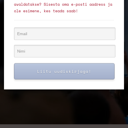
avaldatakse? Sisesta oma e-posti aadress ja
ole esimene, kes teada saab!
Liitu uudiskirjaga!