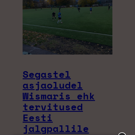
Segastel
asjaoludel
Wismaris ehk
tervitused
Eesti
jalgpallile