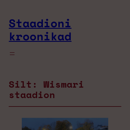
Staadioni
kroonikad
Silt:
Wismari
staadion