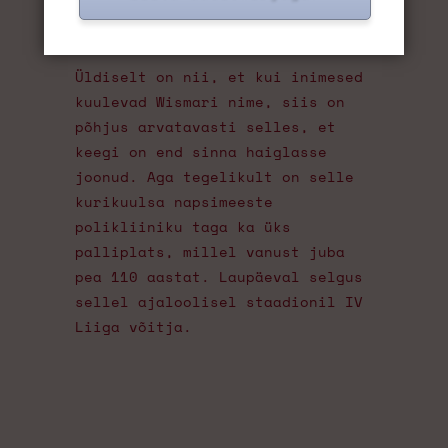
oktoober 26, 2025
Eesti
Üldiselt on nii, et kui inimesed
kuulevad Wismari nime, siis on
põhjus arvatavasti selles, et
keegi on end sinna haiglasse
joonud. Aga tegelikult on selle
kurikuulsa napsimeeste
polikliiniku taga ka üks
palliplats, millel vanust juba
pea 110 aastat. Laupäeval selgus
sellel ajaloolisel staadionil IV
Liiga võitja.